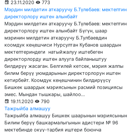
23.11.2020
773
Мэрдин милдетин аткаруучу Б.Түлөбаев: мектептин
директорлору иштен алынбайт
Мэрдин милдетин аткаруучу Б.Түлөбаев: мектептин
директорлору иштен алынбайт Бүгүн, шаар
мэринин милдетин аткаруучу Б.Тулбаевдин
коомдук кеңешчиси Нурсултан Кубанов шаардын
мектептериндеги натыйжалуу иштебеген
директорлорду иштен алууга байланыштуу
билдирүү жасаган. Белгилей кетсек, мэрия жалпы
билим берүү уюмдарынын директорлорун иштен
кетирбейт. Коомдук кеңешчинин билдирүүсү
Бишкек шаардык мэриясынын расмий позициясы
эмес. Мындан тышкары, шайлоо…
19.11.2020
790
Тажрыйба алмашуу
Тажрыйба алмашуу Бишкек шаарынын мэриясынын
Билим берүү башкармалыгынын адистери № 96
мектебинде окуу-тарбия иштери боюнча