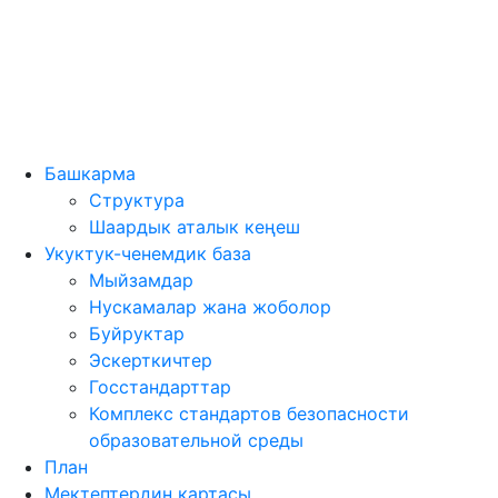
Башкарма
Структура
Шаардык аталык кеңеш
Укуктук-ченемдик база
Мыйзамдар
Нускамалар жана жоболор
Буйруктар
Эскерткичтер
Госстандарттар
Комплекс стандартов безопасности
образовательной среды
План
Мектептердин картасы