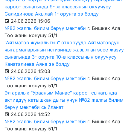
кароо- сынагында 9- ж классынын окуучусу
Салидинова Акылай 1- орунга ээ болду
24.06.2026 15:06
№82 жалпы билим берүү мектеби
г. Бишкек Ала
Тоо жаны конушу 51/1
"Айтматов жумалыгын" өткөрүүдө Айтматовдун
чыгармаларынын негизинде жазылган эссе жазуу
сынагында 3- орунга 10-в классынын окуучусу
Канаталиева Аяна ээ болду
24.06.2026 15:03
№82 жалпы билим берүү мектеби
г. Бишкек Ала
Тоо жаны конушу 51/1
Эл аралык "Урааным Манас" кароо- сынагында
активдүү катышкан дыгы үчүн №82 жалпы билим
берүү мектеби сыйланат
24.06.2026 14:52
№82 жалпы билим берүү мектеби
г. Бишкек Ала
Тоо жаны конушу 51/1