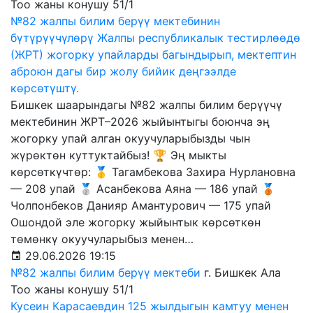
Тоо жаны конушу 51/1
№82 жалпы билим берүү мектебинин
бүтүрүүчүлөрү Жалпы республикалык тестирлөөдө
(ЖРТ) жогорку упайларды багындырып, мектептин
аброюн дагы бир жолу бийик деңгээлде
көрсөтүштү.
Бишкек шаарындагы №82 жалпы билим берүүчү
мектебинин ЖРТ–2026 жыйынтыгы боюнча эң
жогорку упай алган окуучуларыбызды чын
жүрөктөн куттуктайбыз! 🏆 Эң мыкты
көрсөткүчтөр: 🥇 Тагамбекова Захира Нурлановна
— 208 упай 🥈 Асанбекова Аяна — 186 упай 🥉
Чолпонбеков Данияр Амантурович — 175 упай
Ошондой эле жогорку жыйынтык көрсөткөн
төмөнкү окуучуларыбыз менен…
29.06.2026 19:15
№82 жалпы билим берүү мектеби
г. Бишкек Ала
Тоо жаны конушу 51/1
Кусеин Карасаевдин 125 жылдыгын камтуу менен