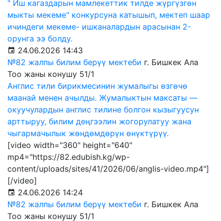
" Иш кагаздарын мамлекеттик тилде жүргүзгөн
мыкты мекеме" конкурсуна катышып, мектеп шаар
ичиндеги мекеме- ишканалардын арасынан 2-
орунга ээ болду.
24.06.2026 14:43
№82 жалпы билим берүү мектеби
г. Бишкек Ала
Тоо жаны конушу 51/1
Англис тили бирикмесинин жумалыгы өзгөчө
маанай менен ачылды. Жумалыктын максаты —
окуучулардын англис тилине болгон кызыгуусун
арттыруу, билим деңгээлин жогорулатуу жана
чыгармачылык жөндөмдөрүн өнүктүрүү.
[video width="360" height="640"
mp4="https://82.edubish.kg/wp-
content/uploads/sites/41/2026/06/anglis-video.mp4"]
[/video]
24.06.2026 14:24
№82 жалпы билим берүү мектеби
г. Бишкек Ала
Тоо жаны конушу 51/1