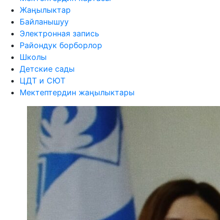
Жаңылыктар
Байланышуу
Электронная запись
Райондук борборлор
Школы
Детские сады
ЦДТ и СЮТ
Мектептердин жаңылыктары