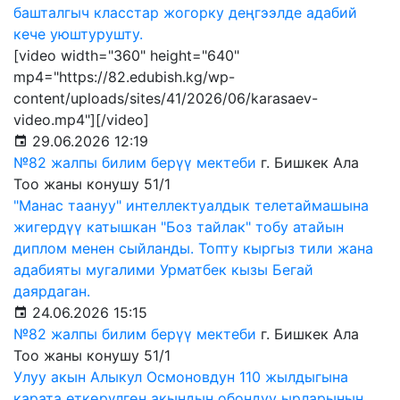
башталгыч класстар жогорку деңгээлде адабий
кече уюштурушту.
[video width="360" height="640"
mp4="https://82.edubish.kg/wp-
content/uploads/sites/41/2026/06/karasaev-
video.mp4"][/video]
29.06.2026 12:19
№82 жалпы билим берүү мектеби
г. Бишкек Ала
Тоо жаны конушу 51/1
"Манас таануу" интеллектуалдык телетаймашына
жигердүү катышкан "Боз тайлак" тобу атайын
диплом менен сыйланды. Топту кыргыз тили жана
адабияты мугалими Урматбек кызы Бегай
даярдаган.
24.06.2026 15:15
№82 жалпы билим берүү мектеби
г. Бишкек Ала
Тоо жаны конушу 51/1
Улуу акын Алыкул Осмоновдун 110 жылдыгына
карата өткөрүлгөн акындын обондуу ырларынын