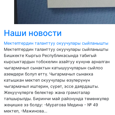
Наши новости
Мектептердин таланттуу окуучулары сыйланышты
Мектептердин таланттуу окуучулары сыйланышты
Бишкекте Кыргыз Республикасында табигый
кырсыктардын тобокелин азайтуу күнүнө арналган
чыгармачыл сынактын катышуучуларын сыйлоо
аземдери болуп өттү. Чыгармачыл сынакка
катышкан мектеп окуучулары өзүлөрүнүн
чыгармачыл иштерин, сүрөт, эссе даярдашты.
Жеңүүчүлөргө белектер жана грамоталар
тапшырылды. Биринчи май районунда төмөнкүлөр
жеңишке ээ болду: -Муратова Медина - № 49
мектеп, -Мажинова…