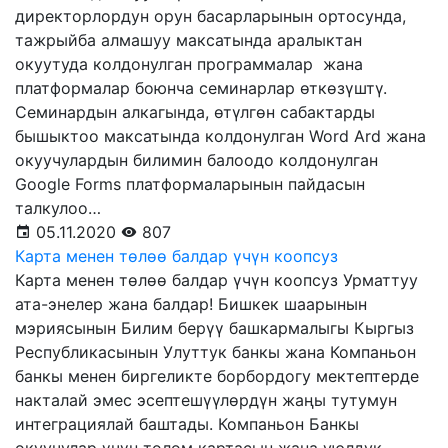
директорлордун орун басарларынын ортосунда,
тажрыйба алмашуу максатында аралыктан
окуутуда колдонулган программалар жана
платформалар боюнча семинарлар өткөзүштү.
Семинардын алкагында, өтүлгөн сабактарды
бышыктоо максатында колдонулган Word Ard жана
окуучулардын билимин балоодо колдонулган
Google Forms платформаларынын пайдасын
талкулоо…
05.11.2020
807
Карта менен төлөө балдар үчүн коопсуз
Карта менен төлөө балдар үчүн коопсуз Урматтуу
ата-энелер жана балдар! Бишкек шаарынын
мэриясынын Билим берүү башкармалыгы Кыргыз
Республикасынын Улуттук банкы жана Компаньон
банкы менен биргеликте борбордогу мектептерде
накталай эмес эсептешүүлөрдүн жаңы тутумун
интеграциялай баштады. Компаньон Банкы