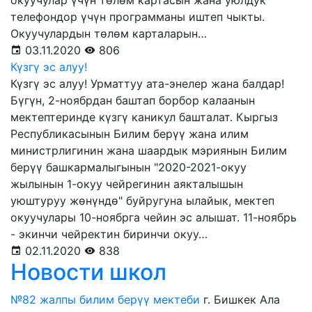
окуучулар үчүн төлөм картасын жана уюлдук
телефондор үчүн программаны иштеп чыкты.
Окуучулардын төлөм карталарын…
03.11.2020
806
Күзгү эс алуу!
Күзгү эс алуу! Урматтуу ата-энелер жана балдар!
Бүгүн, 2-ноябрдан баштап борбор калаанын
мектептеринде күзгү каникул башталат. Кыргыз
Республикасынын Билим берүү жана илим
министрлигинин жана шаардык мэриянын Билим
берүү башкармалыгынын "2020-2021-окуу
жылынын 1-окуу чейрегинин аякталышын
уюштуруу жөнүндө" буйругуна ылайык, мектеп
окуучулары 10-ноябрга чейин эс алышат. 11-ноябрь
- экинчи чейректин биринчи окуу…
02.11.2020
838
Новости школ
№82 жалпы билим берүү мектеби
г. Бишкек Ала