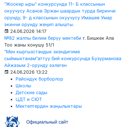
"Жоокер ыры" конкурсунда 11- Б классынын
окуучусу Асанов Эржан шаардык турда биринчи
орунду, 9- д классынын окуучусу Имашев Умар
экинчи орунду жеңип алышты.
24.06.2026 14:17
№82 жалпы билим берүү мектеби
г. Бишкек Ала
Тоо жаны конушу 51/1
"Мен кыргызстандык экендигиме
сыймыктанам"аттуу бий конкурсунда Бузурманова
Айжазым 2-орунду ээлеген
24.06.2026 13:22
Райондук борборлор
Школы
Детские сады
ЦДТ и СЮТ
Мектептердин жаңылыктары